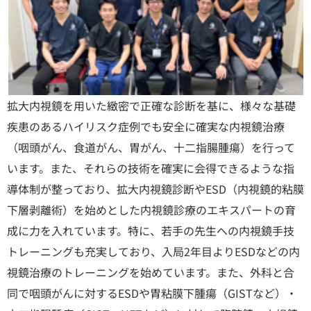
拡大内視鏡を用いた緻密で正確な診断を基に、様々な基礎
疾患のあるハイリスク症例でも安全に確実な内視鏡治療
（咽頭がん、食道がん、胃がん、十二指腸腫瘍）を行って
います。また、それらの技術を確実に会得できるような指
導体制が整っており、拡大内視鏡診断やESD（内視鏡的粘膜
下層剥離術）を始めとした内視鏡診療のエキスパートの育
成に力を入れています。特に、若手の先生への内視鏡手技
トレーニングも充実しており、入局2年目よりESDなどの内
視鏡治療のトレーニングを始めています。また、外科と合
同で咽頭がんに対するESDや胃粘膜下腫瘍（GISTなど）・