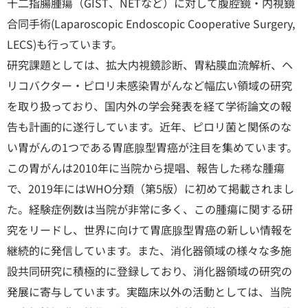
十二指腸腫瘍（GIST、NETなど）に対して腹腔鏡・内視鏡
合同手術(Laparoscopic Endoscopic Cooperative Surgery,
LECS)も行っています。
研究課題としては、拡大内視鏡診断、胃粘膜血流解析、ヘ
リコバクター・ピロリ未感染胃がんなど幅広い領域の研究
を取り扱っており、国内外の学会発表を経て学術論文の報
告も計画的に遂行しています。近年、ピロリ菌と関係のな
い胃がんの1つである胃底腺型胃癌が注目を集めています。
この胃がんは2010年に当院から提唱、報告した稀な腫瘍
で、2019年にはWHO分類（第5版）に初めて掲載されまし
た。経験症例数は当院が非常に多く、この腫瘍に関する研
究をリードし、世界に向けて胃底腺型胃癌の新しい情報を
継続的に発信しています。また、消化器領域の様々な多施
設共同研究に積極的に登録しており、消化器領域の研究の
発展に寄与しています。実臨床以外の活動としては、当院