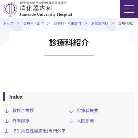
順天堂大学医学部附属順天堂医院
消化器内科
Juntendo University Hospital
トップ
診療科・部門
診療科・外来部門
消化器内科
診療科紹介
診療科紹介
Index
教授ご挨拶
診療科概要
外来診療
⼊院診療
IBD(炎症性腸疾患)専門外来