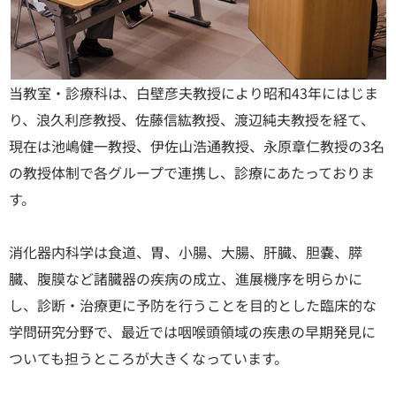
当教室・診療科は、白壁彦夫教授により昭和43年にはじま
り、浪久利彦教授、佐藤信紘教授、渡辺純夫教授を経て、
現在は池嶋健一教授、伊佐山浩通教授、永原章仁教授の3名
の教授体制で各グループで連携し、診療にあたっておりま
す。
消化器内科学は食道、胃、小腸、大腸、肝臓、胆嚢、膵
臓、腹膜など諸臓器の疾病の成立、進展機序を明らかに
し、診断・治療更に予防を行うことを目的とした臨床的な
学問研究分野で、最近では咽喉頭領域の疾患の早期発見に
ついても担うところが大きくなっています。