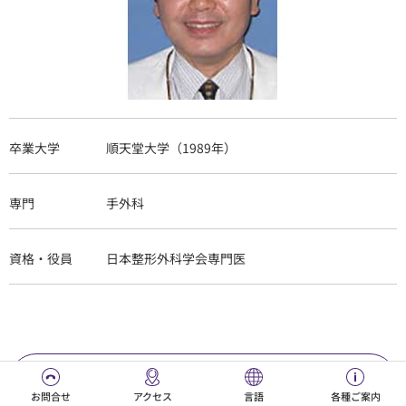
Juntendo University Hospital
〒113-8431東京都文京区本郷3-1-3
TEL：
03-3813-3111
（代表）
Instagram
サイトマップ
学校法人順天堂
卒業大学
順天堂大学（1989年）
ご利用条件
順天堂グループ
個人情報保護方針
専門
手外科
資格・役員
日本整形外科学会専門医
© JUNTENDO All Rights Reserved.
手外科診
お問合せ
アクセス
言語
各種ご案内
日本語
Português