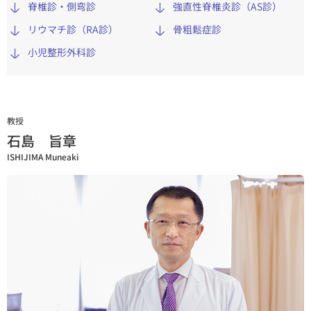
専⾨外来・特殊外来
脊椎診・側弯診
強直性脊椎炎診（AS診）
順天堂医院について
リウマチ診（RA診）
骨粗鬆症診
診療実績
小児整形外科診
医療関係者の⽅へ
医院TIMES
研究・学会活動
研修・入局
採用情報
教授
石島 旨章
ISHIJIMA Muneaki
臨床研究・治験
（臨床研究・治験センター）