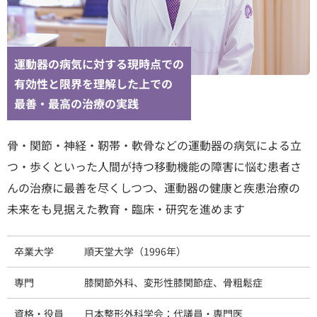
運動器の病気に対する現時点での
有効性と限界を理解した上での
最善・最高の治療の実践
骨・関節・神経・靭帯・軟骨などの運動器の病気による立
つ・歩くといった人間が持つ移動機能の障害に悩む患者さ
んの治療に最善を尽くしつつ、運動器の健康と疾患治療の
未来をも見据えた教育・臨床・研究を進めます
卒業大学
順天堂大学（1996年）
専門
膝関節外科、変形性膝関節症、骨粗鬆症
資格・役員
日本整形外科学会：代議員・専門医