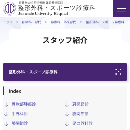
順天堂大学医学部附属順天堂医院
整形外科・スポーツ診療科
Juntendo University Hospital
トップ
診療科・部門
診療科・外来部門
整形外科・スポーツ診療科
FONT SIZE
COLOR
VOICE
スタッフ紹介
03-3813-3111
代表
外来受診の方
整形外科・スポーツ診療科
入院・ご面会の方
Index
診療科紹介
スタッフ紹介
骨軟部腫瘍診
肩関節診
診療科・部門
対象疾患・治療⽅法
手外科診
股関節診
外来担当医表・休診情報
医療関係者の方
膝関節診
足の外科診