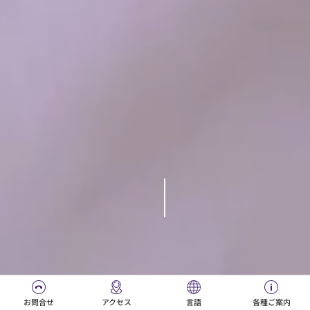
Juntendo University Hospital
〒113-8431東京都文京区本郷3-1-3
TEL：
03-3813-3111
（代表）
Instagram
サイトマップ
学校法人順天堂
ご利用条件
順天堂グループ
個人情報保護方針
© JUNTENDO All Rights Reserved.
お問合せ
アクセス
言語
各種ご案内
日本語
Português