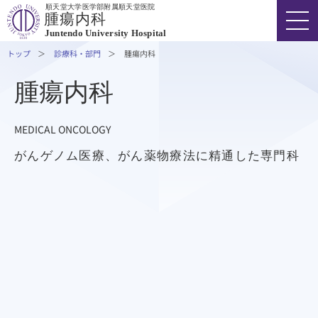
順天堂大学医学部附属順天堂医院
腫瘍内科
Juntendo University Hospital
トップ
診療科・部門
腫瘍内科
腫瘍内科
FONT SIZE
COLOR
VOICE
MEDICAL ONCOLOGY
03-3813-3111
代表
がんゲノム医療、がん薬物療法に精通した専門科
外来受診の方
入院・ご面会の方
診療科・部門
医療関係者の方