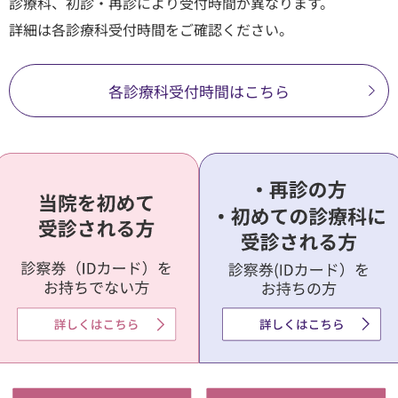
診療科、初診・再診により受付時間が異なります。
詳細は各診療科受付時間をご確認ください。
順天堂医院について
医院TIMES
各診療科受付時間はこちら
研修・入局
採用情報
臨床研究・治験
（臨床研究・治験センター）