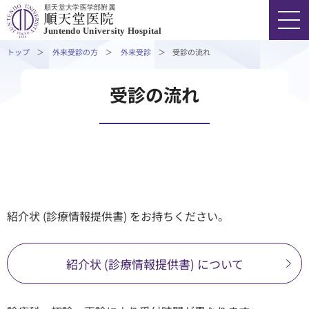
順天堂大学医学部附属
初診事前受付（診察券事前発行手続き）
Juntendo University Hospital
再診の方
トップ
外来受診の方
外来受診
受診の流れ
各診療科受付時間
休診情報
FONT SIZE
COLOR
VOICE
受診の流れ
外来担当医表
03-3813-3111
代表
オンライン診療
受診支援サービス・アプリ
外来受診の方
診断書・証明書のお申込み
診療情報開示について
入院・ご面会の方
紹介状 (診療情報提供書) をお持ちください。
医療費等について
診療科・部門
紹介状 (診療情報提供書) について
医療関係者の方