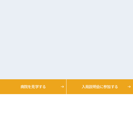
病院を
見学する
入局説明会
に参加する