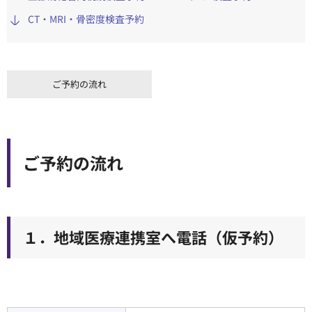
CT・MRI・骨密度検査予約
順天堂医院について
医院TIMES
ご予約の流れ
研修・入局
採用情報
ご予約の流れ
臨床研究・治験
（臨床研究・治験センター）
１．地域医療連携室へ電話（仮予約）