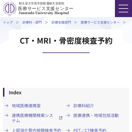
順天堂大学医学部附属順天堂医院
脳卒中相談窓口
医療サービス支援センター
Juntendo University Hospital
お問い合わせ
トップ
診療科・部門
診療支援部門
医療サービス支援センター
FONT SIZE
COLOR
VOICE
CT・MRI・骨密度検査予約
03-3813-3111
代表
外来受診の方
入院・ご面会の方
Index
地域医療連携室
診療科紹介
診療科・部門
連携医療機関検索シス
医療連携・地域包括活動
テム
医療関係者の方
上部消化管内視鏡検査予約
PET／CT検査予約