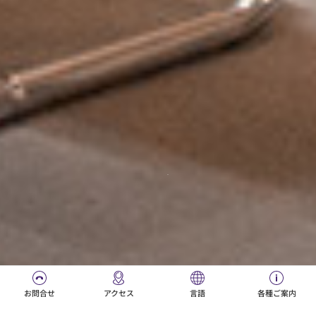
Juntendo University Hospital
〒113-8431東京都文京区本郷3-1-3
TEL：
03-3813-3111
（代表）
Instagram
サイトマップ
学校法人順天堂
ご利用条件
順天堂グループ
個人情報保護方針
© JUNTENDO All Rights Reserved.
お問合せ
アクセス
言語
各種ご案内
日本語
Português