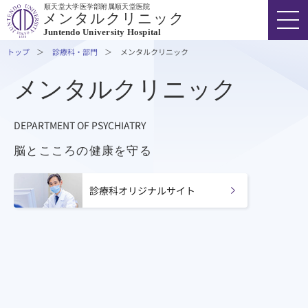
順天堂大学医学部附属順天堂医院
メンタルクリニック
Juntendo University Hospital
トップ
診療科・部門
メンタルクリニック
メンタルクリニック
FONT SIZE
COLOR
VOICE
DEPARTMENT OF PSYCHIATRY
03-3813-3111
代表
脳とこころの健康を守る
外来受診の方
診療科オリジナルサイト
入院・ご面会の方
診療科・部門
医療関係者の方