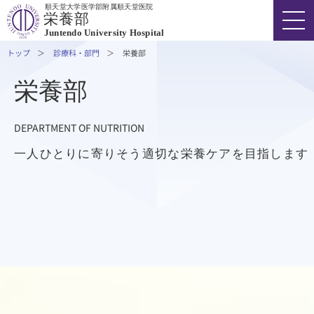
順天堂大学医学部附属順天堂医院
栄養部
Juntendo University Hospital
トップ
診療科・部門
栄養部
栄養部
FONT SIZE
COLOR
VOICE
DEPARTMENT OF NUTRITION
03-3813-3111
代表
一人ひとりに寄りそう適切な栄養ケアを目指します
外来受診の方
入院・ご面会の方
診療科・部門
医療関係者の方