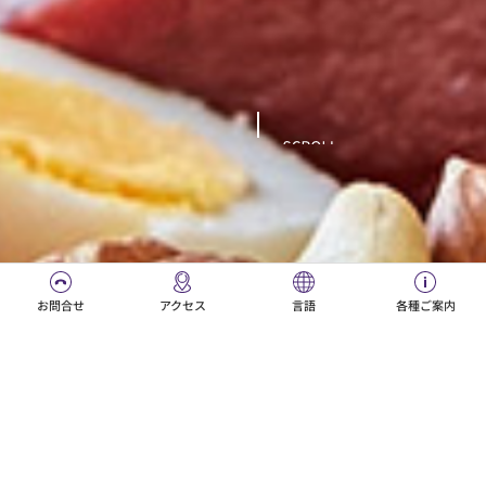
ご利用条件
順天堂グループ
個人情報保護方針
© JUNTENDO All Rights Reserved.
お問合せ
アクセス
言語
各種ご案内
日本語
Português
栄養部
ENGLISH
한국어
Español
中文（简体字）
栄養部概要
病院に電話（大代表）をする
Deutsch
中文（繁體字）
食事療法の基本
初診の予約をする