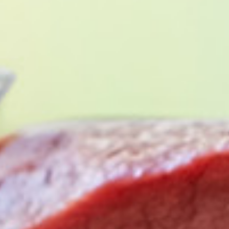
順天堂大学医学部附属
Juntendo University Hospital
〒113-8431東京都文京区本郷3-1-3
TEL：
03-3813-3111
（代表）
Instagram
サイトマップ
学校法人順天堂