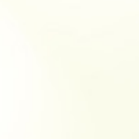
順天堂医院について
医院TIMES
研修・入局
採用情報
臨床研究・治験
（臨床研究・治験センター）