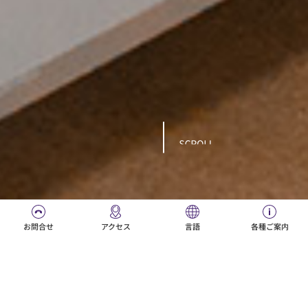
サイトマップ
学校法人順天堂
ご利用条件
順天堂グループ
個人情報保護方針
© JUNTENDO All Rights Reserved.
お問合せ
アクセス
言語
各種ご案内
日本語
Português
透析療法室
ENGLISH
한국어
Español
中文（简体字）
部門紹介