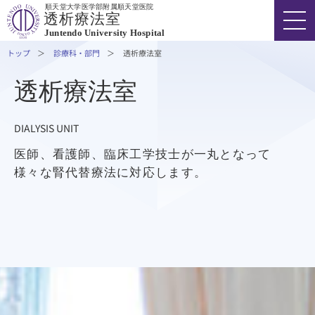
順天堂大学医学部附属順天堂医院
透析療法室
Juntendo University Hospital
トップ
診療科・部門
透析療法室
透析療法室
FONT SIZE
COLOR
VOICE
DIALYSIS UNIT
03-3813-3111
代表
医師、看護師、臨床工学技士が一丸となって
様々な腎代替療法に対応します。
外来受診の方
入院・ご面会の方
診療科・部門
医療関係者の方