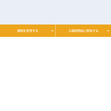
病院を
見学する
入局説明会
に参加する