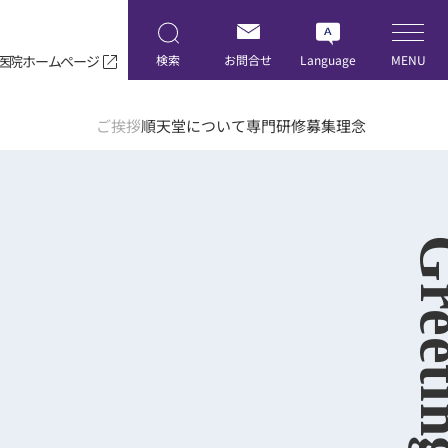
医院ホームページ
検索
お問合せ
Language
MENU
ご挨拶
順天堂について
専門研修募集理念
Greet