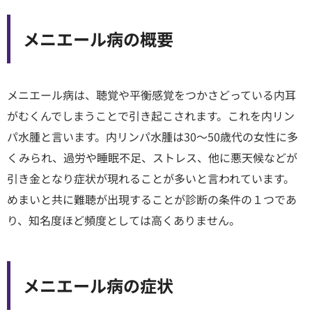
順天堂医院について
メニエール病の概要
医院TIMES
メニエール病は、聴覚や平衡感覚をつかさどっている内耳
がむくんでしまうことで引き起こされます。これを内リン
研修・入局
採用情報
パ水腫と言います。内リンパ水腫は30〜50歳代の女性に多
くみられ、過労や睡眠不足、ストレス、他に悪天候などが
臨床研究・治験
引き金となり症状が現れることが多いと言われています。
（臨床研究・治験センター）
めまいと共に難聴が出現することが診断の条件の１つであ
り、知名度ほど頻度としては高くありません。
メニエール病の症状