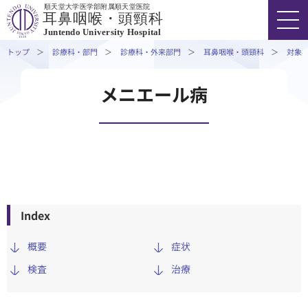
順天堂大学医学部附属順天堂医院
手術について
耳鼻咽喉・頭頸科
Juntendo University Hospital
対象疾患・治療⽅法
トップ
診療科・部門
診療科・外来部門
耳鼻咽喉・頭頸科
対象
外来担当医表・休診情報
専⾨外来・特殊外来
FONT SIZE
COLOR
VOICE
メニエール病
診療実績
03-3813-3111
代表
医療関係者の⽅へ
研究・学会活動
外来受診の方
入院・ご面会の方
Index
概要
症状
診療科・部門
検査
治療
医療関係者の方