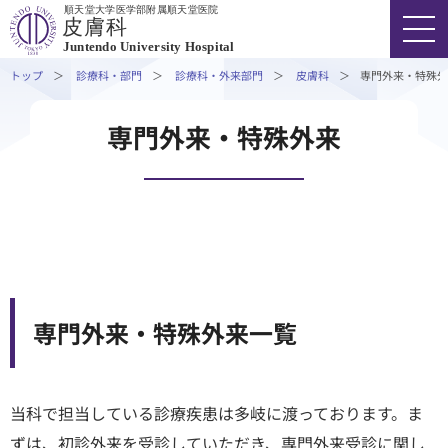
順天堂大学医学部附属順天堂医院
外来担当医表・休診情報
皮膚科
Juntendo University Hospital
専⾨外来・特殊外来
トップ
診療科・部門
診療科・外来部門
皮膚科
専⾨外来・特殊外
診療実績
医療関係者の⽅へ
FONT SIZE
COLOR
VOICE
専⾨外来・特殊外来
研究・学会活動
03-3813-3111
代表
外来受診の方
入院・ご面会の方
専門外来・特殊外来一覧
診療科・部門
当科で担当している診療疾患は多岐に渡っております。ま
医療関係者の方
ずは、初診外来を受診していただき、専門外来受診に関し