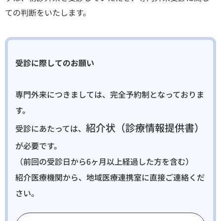
ての判断をいたします。
順天堂医院について
医院TIMES
受診に際してのお願い
研修・入局
採用情報
専門外来につきましては、完全予約制となっておりま
す。
臨床研究・治験
紹介状（診療情報提供書）
受診にあたっては、
（臨床研究・治験センター）
が必要です。
（前回の受診日から6ヶ月以上経過した方を含む）
紹介医療機関から、地域医療連携室に直接ご連絡くだ
さい。