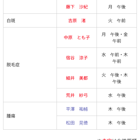
藤下 沙紀
月 午後
白斑
吉原 渚
火 午前
月 午後・金
中原 とも子
午前
水 午前・木
宿谷 涼子
午前
脱毛症
火 午後・木
細井 美都
午後
荒井 紗弓
水 午後
平澤 祐輔
木 午後
腫瘍
松田 晃徳
木 午後