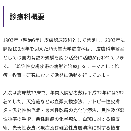
診療科概要
1903年（明治6年）皮膚泌尿器科として発足し、2003年に
開設100周年を迎えた順天堂大学皮膚科は、 皮膚科学教室
としては国内有数の規模を誇り活発に活動が行われていま
す。「難治性皮膚疾患の病態と治療」をテーマとして診
療・教育・研究において活発に活動を行っています。
入院は病床数22床で、年間入院患者数は平成22年には382
名でした。天疱瘡などの血漿交換療法、アトピー性皮膚
炎・汎発性脱毛症・尋常性乾癬の光化学療法、良性及び悪
性腫瘍の手術、悪性腫瘍の化学療法、白斑に対する植皮
術、先天性表皮水疱症及び難治性皮膚潰瘍に対する植皮