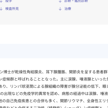
疫学
診断・鑑別診断
検査所見
治療
レン博士が乾燥性角結膜炎、耳下腺腫脹、関節炎を呈する患者群
ン症候群と呼ばれることとなった。主に涙腺、唾液腺といった
あり、リンパ球浸潤による腺組織の障害が腺分泌能の低下、眼
症の出現などの免疫学的異常を認め、病態の経過中は涙腺、唾
他の自己免疫疾患との合併も多く、関節リウマチ、全身性エリ
織病などと合併する二次性（続発性）シェーグレン症候群と、