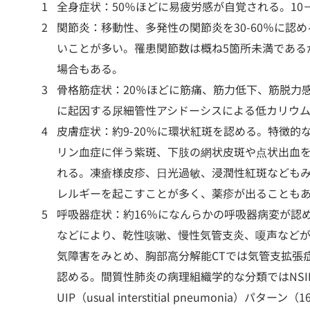
全身症状：50％ほどに易疲労感が自覚される。10
関節炎：移動性、多発性の関節炎を30-60％に認
いことが多い。罹患関節数は概ね5箇所未満である
場合もある。
骨格筋症状：20％ほどに筋痛、筋力低下、筋脱力
に起因する尿細管性アシドーシスによる低カリウ
皮膚症状：約9-20％に環状紅斑を認める。特徴的
リン血症に伴う紫斑、下肢の網状皮斑や点状出血
れる。凍瘡様皮疹、日光過敏、浸潤性紅斑なども
レルギーを起こすことが多く、薬疹が出ることも
呼吸器症状：約16％になんらかの呼吸器病変が認
などにより、乾性咳嗽、慢性気管支炎、嗄声など
気障害をみとめ、胸部高分解能CTでは気管支拡張
認める。間質性肺炎の病理組織学的な分類ではNSIP(nonspe
UIP（usual interstitial pneumonia）パタ