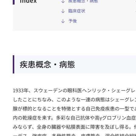
Index
疾患概念・病態
臨床症状
予後
疾患概念・病態
1933年、スウェーデンの眼科医ヘンリック・シェーグ
したことにちなみ、このような一連の病態はシェーグレ
腺が標的となることを特徴とする自己免疫疾患の一型で
内の乾燥症を来す。多彩な自己抗体や高γグロブリン血
みならず、全身の臓器や粘膜表面に障害を及ぼし得る。
ーデス、強皮症、多発性筋炎、皮膚筋炎、混合性結合組