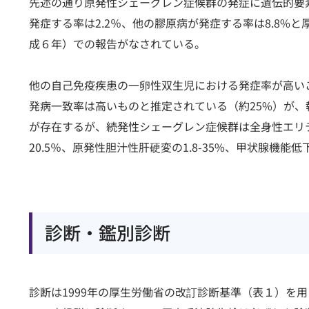
先述の通り原発性シェーグレン症候群の発症に遺伝的要
発症する率は2.2％、他の膠原病が発症する率は8.8
成６年）での報告がなされている。
他の自己免疫疾患の一卵性双生児における発症率が高い
発病一致率は高いものと推定されている（約25%）が、
が存在するが、続発性シェーグレン症候群は全身性エリテマト
20.5％、原発性胆汁性肝硬変の1.8-35%、甲状腺機能低下
診断・鑑別診断
診断は1999年の厚生労働省の改訂診断基準（表１）を