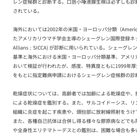
レン症候群と診断する。口唇小唾液腺生検は必ずしも診
されている。
海外においては2002年の米国・ヨーロッパ分類（American-E
たアメリカリウマチ学会主導のシェーグレン国際登録ネットワーク診断基準(Sj
Allians；SICCA) が診断に用いられている。シェ
基準と海外における米国・ヨーロッパ分類基準、アメリ
おいて検証が行われたが、感度、特異度ともに1999年
をもとに指定難病申請におけるシェーグレン症候群の診
乾燥症状については、高齢者では加齢による乾燥症や、
による乾燥症を鑑別する。また、サルコイドーシス、リ
組織に炎症を起こす疾患や、頭頸部に放射線照射をうけ
また、各種自己抗体は合併し得る様々な膠原病などでも
や全身性エリテマトーデスとの鑑別は、困難な場合も多い。I