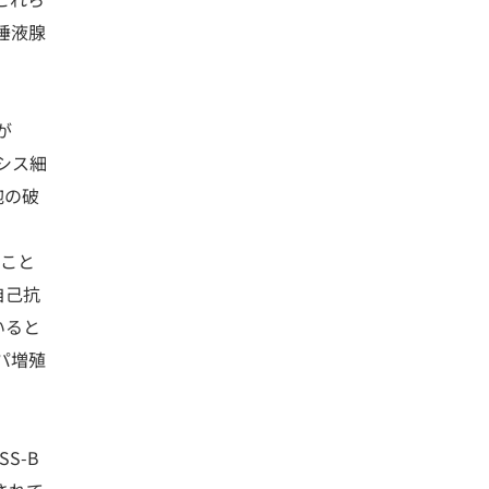
唾液腺
が
シス細
胞の破
ること
自己抗
いると
パ増殖
S-B