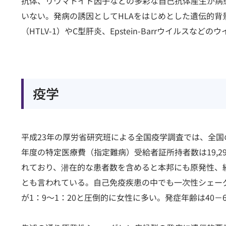
抗体、リウマトイド因子などの多彩な自己抗体産生が病
いない。発病の誘因としてHLAをはじめとした遺伝的背
（HTLV-1）やC型肝炎、Epstein-Barrウイルス
疫学
平成23年の厚労省研究班による全国疫学調査では、全国
年度の特定医療費（指定難病）受給者証所持者数は19,29
れており、潜在的な患者数を含めると本邦にも原発性、続
とも言われている。自己免疫疾患の中でも一次性シェー
が1：9～1：20と圧倒的に女性に多い。発症年齢は40