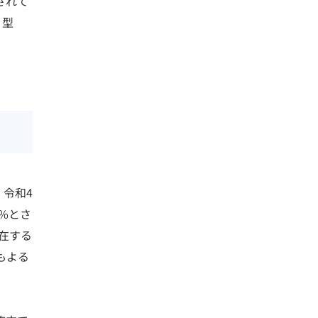
されて
Ⅰ型
令和4
8%とさ
在する
もよる