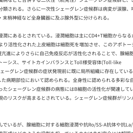
分類される。さらに一次性シェーグレン症候群は病変が涙腺、
・末梢神経など全身臓器に及ぶ腺外型に分けられる。
潤にあるとされている。浸潤細胞は主にCD4+T細胞からなる
球より活性化された上皮細胞は細胞死を増加させ、このアポトー
体の発現亢進によりさらに自己免疫反応が活性化されることで、腺細
、サイトカインバランスとToll様受容体(Toll-like
浸潤がシェーグレン症候群の症状発現前に既に局所組織に存在してい
した病期部位において認められる。全身性に認められる多彩な
ったシェーグレン症候群の病態にはB細胞の活性化が関連して
現のリスクが高まるとされている。シェーグレン症候群がリン
るが、腺細胞に対する細胞浸潤や抗Ro/SS-A抗体や抗La/S