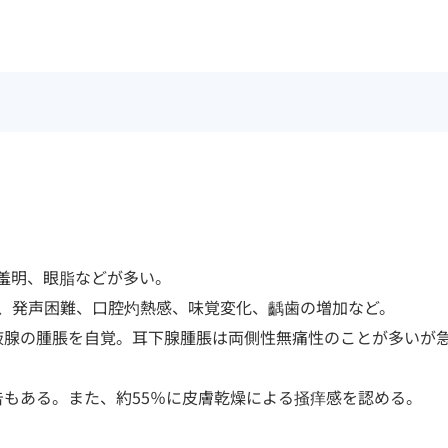
、羞明、眼脂などが多い。
難、発声困難、口腔灼熱感、味覚変化、齲歯の増加など。
液腺の腫脹を自覚。耳下腺腫脹は両側性無痛性のことが多いが
告もある。また、約55％に皮膚乾燥による掻痒感を認める。