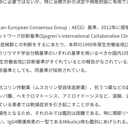
断に必要ではないが、特に治療方針の決定や病態把握に有用で
uropean Consensus Group；AECG）基準、2012年に
ogren's International Collaborative Clini
ーグレン症候群との判断をするにあたり、本邦の1999年厚生労働省改
カリウマチ学会分類基準のいずれの基準を用いるべきか国内10
厚生労働省改訂診断基準がすぐれているとの報告がなされている
断基準としても、同基準が採用されている。
抗コリン作動薬（ムスカリン受容体遮断薬）、抗うつ薬などの
ンパ腫、ヘモクロマトーシス、アミロイドーシスなど、涙腺、
ている患者では乾燥症状を引き起こすことがある。
陽性となるため、それのみでは鑑別は困難である。特に関節リ
gG4関連疾患の一型であるMikulicz病も鑑別にあげられる