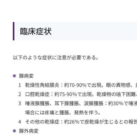
臨床症状
以下のような症状に注意が必要である。
腺病変
乾燥性角結膜炎：約70-90%で出現。眼の異物感
口腔乾燥症：約75-90％で出現。乾燥物の嚥下困
唾液腺腫脹、耳下腺腫脹、涙腺腫脹：約30％で唾
場合には疼痛と腫脹、発熱を伴う。
その他の乾燥症：約26％で膣乾燥が生じるとの報
腺外病変