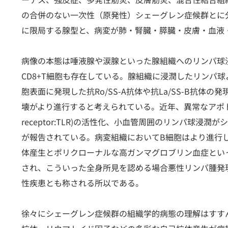
の合併のない一次性（原発性）シェーグレン症候群とに
に限局する腺型と、病変が肺・腎臓・膵臓・皮膚・血液
病像の本態は唾液腺や涙腺といった腺組織へのリンパ球浸
CD8+T細胞も存在している。腺組織に浸潤したリンパ
胞表面に発現した抗Ro/SS-A抗体や抗La/SS-B抗
壊がより進行すると考えられている。近年、異常なアポトーシス
receptor:TLR)の活性化、小血管周囲のリンパ球
が報告されている。病変組織においてB細胞はより進行
体産生とポリクローナルな高ガンマグロブリン血症とい
され、こういった全身所見を認める場合悪性リンパ腫発
性疾患とも称される所以である。
徐々にシェーグレン症候群の組織学的病態の理解はすすんでい