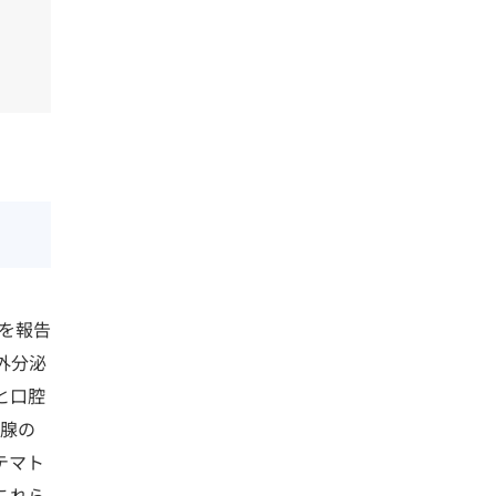
を報告
外分泌
と口腔
液腺の
テマト
これら