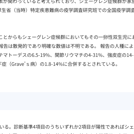
素が関わっていると考えられており、シェーグレン症候群が家
%と厚生省（当時）特定疾患難病の疫学調査研究班での全国疫学調
ことからもシェーグレン症候群においてもその一卵性双生児に
報告は散発的であり明確な数値は不明である。 報告の人種によ
ーデスの6.5-19%、関節リウマチの4-31%、強皮症の14-
症（Grave'ｓ病）の1.8-14%に合併するとされている。
用いる。診断基準4項目のうちいずれか2項目が陽性であればシ