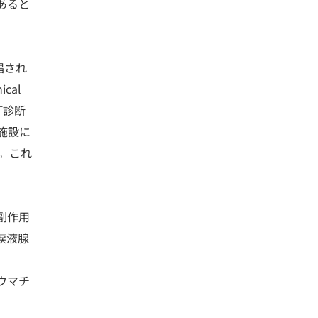
あると
提唱され
cal
訂診断
施設に
。これ
副作用
涙液腺
ウマチ
。