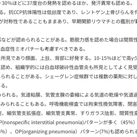
－30％ほどに37度台の発熱を認めるほか、発汗異常も認める。
める。抗CCP抗体陽性は低頻度であり、レントゲン上骨びらんを
が対称性であることもままあり、早期関節リウマチとの鑑別が
感などが認められることがある。筋脱力感を認めた場合は間質
ム血症性ミオパチーも考慮すべきである。
な所見であり顔面、上肢、背部に好発する。10-15％ほどで高γ
を認め、組織学的には白血球破砕性血管炎も所見としてよく見
みられることがある。シェーグレン症候群では複数の薬剤に対
ある。
められる。気道粘膜、気管支腺の委縮による気道の乾燥や気道
がみられることもある。呼吸機能検査では拘束性換気障害、閉
症、細気管支拡張症、細気管支異常、すりガラス陰影、間質性
cific interstitial pneumonia)パターンが多く（45％
ーン（16%）、OP(organizing pneumonia）パターン(7%)も認めら