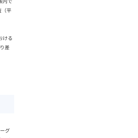
族内で
査（平
おける
り差
ェーグ