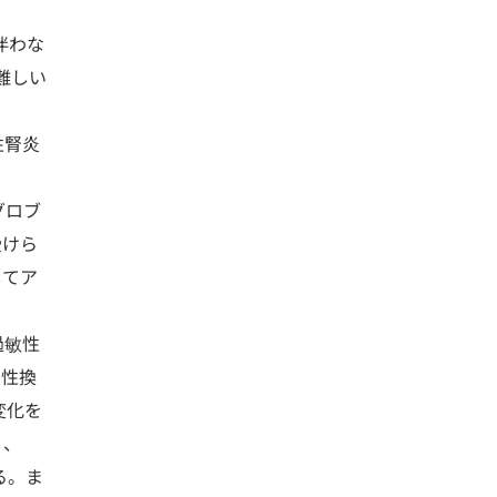
伴わな
難しい
性腎炎
グロブ
受けら
してア
過敏性
塞性換
変化を
）、
れる。ま