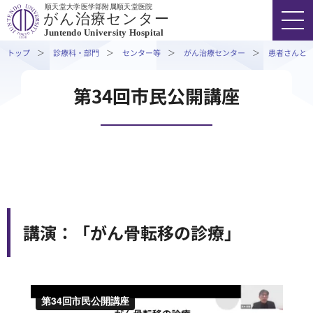
順天堂大学医学部附属順天堂医院
患者さんとご家族を支援するプログラム
がん治療センター
Juntendo University Hospital
ニューズレター
トップ
診療科・部門
センター等
がん治療センター
患者さんと
診療実績
院内がん登録（診療録管理室提供）
FONT SIZE
COLOR
VOICE
第34回市民公開講座
医療関係者の方へ
03-3813-3111
代表
研究・学会活動
用語集
外来受診の方
よくある質問
お問い合わせ
入院・ご面会の方
講演：「がん骨転移の診療」
TOPICS
診療科・部門
医療関係者の方