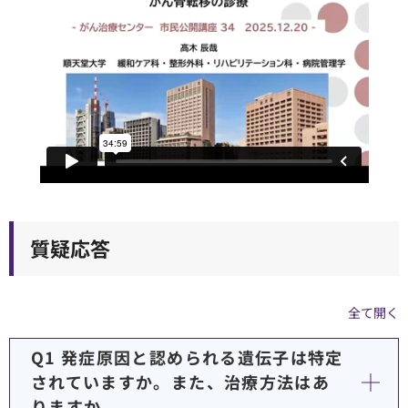
順天堂医院について
医院TIMES
研修・入局
採用情報
臨床研究・治験
質疑応答
（臨床研究・治験センター）
全て開く
Q1 発症原因と認められる遺伝子は特定
されていますか。また、治療方法はあ
りますか。