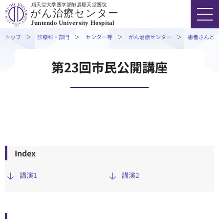
順天堂大学医学部附属順天堂医院
患者さんとご家族を支援するプログラム
がん治療センター
Juntendo University Hospital
ニューズレター
トップ
診療科・部門
センター等
がん治療センター
患者さんと
診療実績
院内がん登録（診療録管理室提供）
FONT SIZE
COLOR
VOICE
第23回市民公開講座
医療関係者の方へ
03-3813-3111
代表
研究・学会活動
用語集
外来受診の方
よくある質問
お問い合わせ
入院・ご面会の方
Index
TOPICS
講演1
講演2
診療科・部門
医療関係者の方