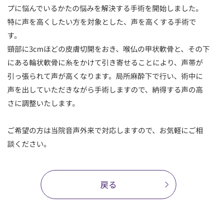
プに悩んでいるかたの悩みを解決する手術を開始しました。
順天堂医院について
特に声を高くしたい方を対象とした、声を高くする手術で
す。
頸部に3cmほどの皮膚切開をおき、喉仏の甲状軟骨と、その下
医院TIMES
にある輪状軟骨に糸をかけて引き寄せることにより、声帯が
引っ張られて声が高くなります。局所麻酔下で行い、術中に
研修・入局
採用情報
声を出していただきながら手術しますので、納得する声の高
さに調整いたします。
臨床研究・治験
ご希望の方は当院音声外来で対応しますので、お気軽にご相
（臨床研究・治験センター）
談ください。
戻る