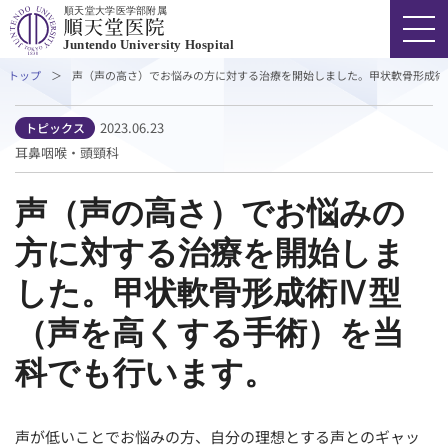
順天堂大学医学部附属
Juntendo University Hospital
トップ
声（声の高さ）でお悩みの方に対する治療を開始しました。甲状軟骨形成術
FONT SIZE
COLOR
VOICE
2023.06.23
トピックス
耳鼻咽喉・頭頸科
03-3813-3111
代表
声（声の高さ）でお悩みの
方に対する治療を開始しま
外来受診の方
した。甲状軟骨形成術Ⅳ型
入院・ご面会の方
（声を高くする手術）を当
科でも行います。
診療科・部門
医療関係者の方
声が低いことでお悩みの方、自分の理想とする声とのギャッ