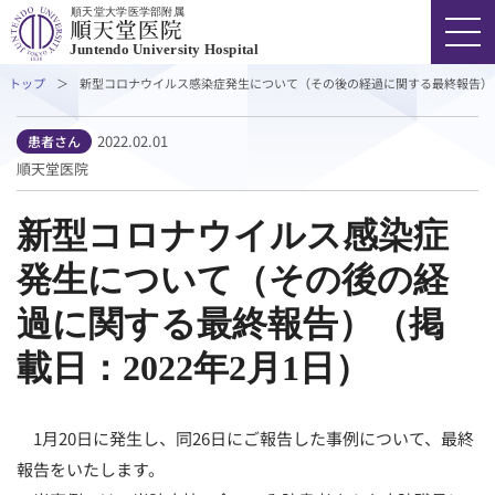
順天堂大学医学部附属
Juntendo University Hospital
トップ
新型コロナウイルス感染症発生について（その後の経過に関する最終報告）（掲
FONT SIZE
COLOR
VOICE
2022.02.01
患者さん
順天堂医院
03-3813-3111
代表
新型コロナウイルス感染症
発生について（その後の経
外来受診の方
過に関する最終報告）（掲
入院・ご面会の方
載日：2022年2月1日）
診療科・部門
1月20日に発生し、同26日にご報告した事例について、最終
報告をいたします。
医療関係者の方