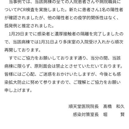
当事例では、当該病棟の全ての入院患者さんや病院職員に
ついてPCR検査を実施しました。新たに患者さん1名の陽性者
順天堂医院について
が確認されましたが、他の陽性者との疫学的関係性はなく、
孤発例と推定されました。
医院TIMES
1月29日までに感染者と濃厚接触者の隔離を完了しましたの
で、当該病棟では1月31日より多床室の入院受け入れから順次
再開しております。
研修・入局
採用情報
すでにご協力をお願いしております通り、当分の間、当該
病棟に限らず、原則面会は禁止とさせていただいております。
臨床研究・治験
皆様にはご心配、ご迷惑をおかけいたしますが、今後とも感
（臨床研究・治験センター）
染拡大防止に努めて参りますので、ご理解とご協力をお願い
申し上げます。
順天堂医院院長 髙橋 和久
感染対策室長 堀 賢