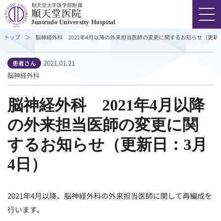
順天堂大学医学部附属
Juntendo University Hospital
トップ
脳神経外科　2021年4月以降の外来担当医師の変更に関するお知らせ（更新
FONT SIZE
COLOR
VOICE
2021.01.21
患者さん
脳神経外科
03-3813-3111
代表
脳神経外科 2021年4月以降
の外来担当医師の変更に関
外来受診の方
するお知らせ（更新日：3月
入院・ご面会の方
4日）
診療科・部門
2021年4月以降、脳神経外科の外来担当医師に関して再編成を
行います。
医療関係者の方