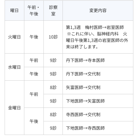
午前・
診察
曜日
変更内容
午後
室
第1,3週 梅村医師→岩室医師
※これに伴い、脳神経内科 火
火曜日
午後
10診
曜日午後第1,3週の岩室医師の外
来は終了します。
午前
9診
丹下医師→寺本医師
水曜日
午後
9診
丹下医師→交代制
8診
矢富医師→交代制
午前
9診
下地医師→矢富医師
金曜日
8診
寺西医師→交代制
午後
9診
下地医師→寺西医師