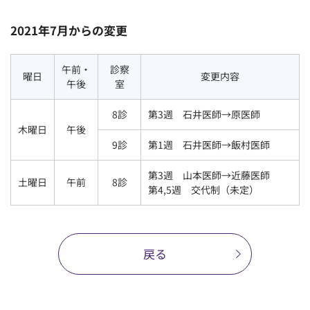
2021年7月からの変更
午前・
診察
曜日
変更内容
午後
室
8診
第3週 石井医師→原医師
木曜日
午後
9診
第1週 石井医師→飯村医師
第3週 山本医師→近藤医師
土曜日
午前
8診
第4,5週 交代制（未定）
戻る