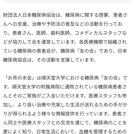
順天堂医院について
財団法人日本糖尿病協会は、糖尿病に関する啓蒙、患者さ
んへの支援、治療や予防法の普及などの活動を行ってお
医院TIMES
り、患者さん、医師、歯科医師、コメディカルスタッフな
どが協力して会を運営しています。各医療機関で組織され
ている糖尿病の患者会が、糖尿病「友の会」であり、日本
研修・入局
採用情報
糖尿病協会は、その活動を支援しています。
臨床研究・治験
「お茶の水会」は順天堂大学における糖尿病「友の会」で
（臨床研究・治験センター）
す。順天堂大学の附属病院に通院されている糖尿病患者さ
んとそのご家族がご入会いただけます。医療スタッフも参
加し、より良い治療や充実した生活が送れるための手がか
りが得られるよう様々な情報提供を行っています。患者さ
ん同士や医療スタッフとの交流を通じて、糖尿病のことを
更によく知り、日常生活において、血糖を管理するための