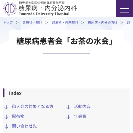
順天堂大学医学部附属順天堂医院
外来担当医表・休診情報
糖尿病・内分泌内科
Juntendo University Hospital
専⾨外来・特殊外来
トップ
診療科・部門
診療科・外来部門
糖尿病・内分泌内科
診
診療実績
医療関係者の⽅へ
FONT SIZE
COLOR
VOICE
糖尿病患者会「お茶の水会」
研究・学会活動
03-3813-3111
代表
外来受診の方
入院・ご面会の方
Index
御入会の対象となる方
活動内容
診療科・部門
配布物
年会費
医療関係者の方
問い合わせ先