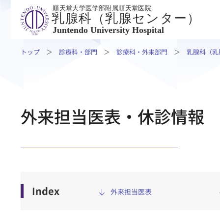
順天堂大学医学部附属順天堂医院
乳腺科（乳腺センター）
Juntendo University Hospital
トップ
診療科・部門
診療科・外来部門
乳腺科（乳
外来受診の方
入院・
外来担当医表・休診情報
外来受診の方
入院・ご面
外来受診
入院・退院
専門外来・その他
入院生活に
ご相談・ご支援
ご面会の方
患者さんの権利とお願い
Index
外来担当医表