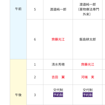
渡邉純一郎
午前
5
渡邉純一郎
〔薬物療法専門
外来〕
6
齊藤光江
飯島耕太郎
1
清水秀穂
齊藤光江
2
吉田 翼
河端 実
交代制
交代制
午後
3
予約制
予約制