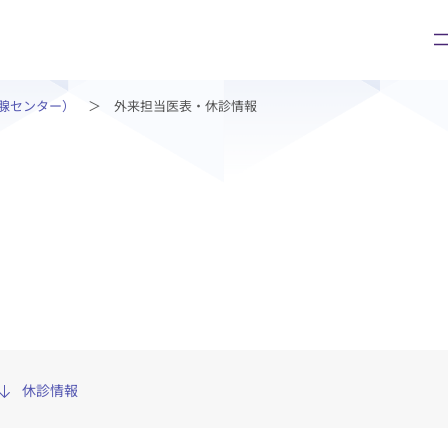
腺センター）
外来担当医表・休診情報
ご面会の方
診療科・部門
会の方
診療科・部門
手続き
症状から診療科を探す
ついて
病名から診療科を探す
診療科・外来部門
センター等
休診情報
中央診療支援部門
診療支援部門