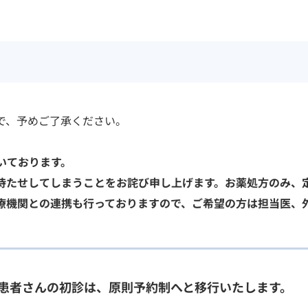
研修・入局
で、予めご了承ください。
臨床研究・治験
いております。
（臨床研究・治験センター）
臨床研究・治験センター）
待たせしてしまうことをお詫び申し上げます。お薬処方のみ、
療機関との連携も行っておりますので、ご希望の方は担当医、
る患者さんの初診は、原則予約制へと移行いたします。