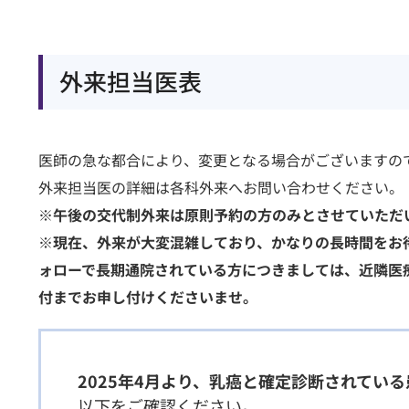
順天堂医院について
外来担当医表
順天堂医院について
基本情報
医師の急な都合により、変更となる場合がございますの
順天堂の取り組み
外来担当医の詳細は各科外来へお問い合わせください。
社会とのかかわり
※午後の交代制外来は原則予約の方のみとさせていただ
病院指標・実績
（
※現在、外来が大変混雑しており、かなりの長時間をお
方針・規定
ォローで長期通院されている方につきましては、近隣医
院内フロア案内・施設
付までお申し付けくださいませ。
2025年4月より、乳癌と確定診断されてい
以下をご確認ください。