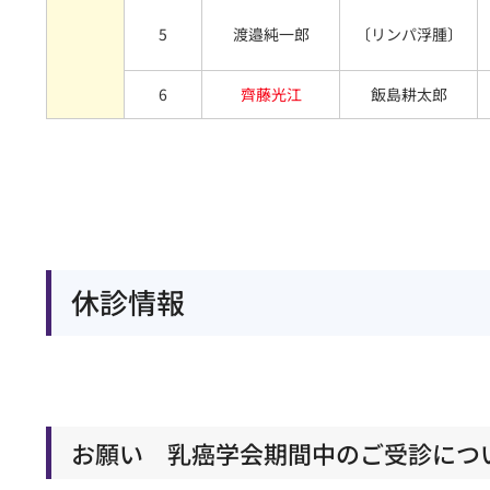
5
渡邉純一郎
〔リンパ浮腫〕
6
齊藤光江
飯島耕太郎
休診情報
お願い 乳癌学会期間中のご受診につ