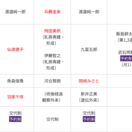
渡邉純一郎
兵藤圭泉
渡邉純一郎
飛田美帆
飯島耕
〔乳房再建・
（第1,3
形成〕
仙波遼子
九冨五郎
武石明
伊藤智之
予約
〔乳房再建・
（月1
形成〕
魚森俊喬
河合賢朗
岡﨑みさと
〔術後経過
新井正美
羽尾千咲
観察外来〕
〔遺伝外来〕
交代制
交代制
予約制
交代制
予約制