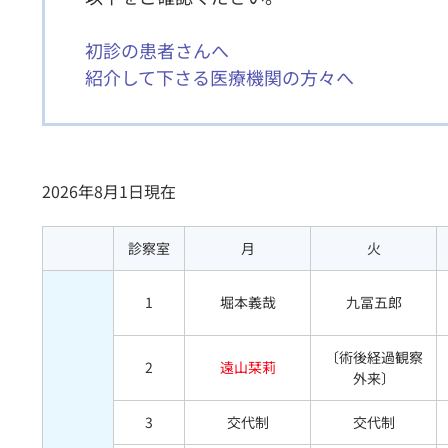
初診の患者さんへ
紹介して下さる医療機関の方々へ
2026年8月1日現在
診察室
月
火
1
堀本義哉
九冨五郎
〔術後経過観察
2
遠山栞莉
外来〕
3
交代制
交代制