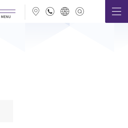
MENU
日本語
ENGLISH
Español
医療関係者の方
Deutsch
Français
医療関係者の方
Português
한국어
中文（简体字）
中文（繁體字）