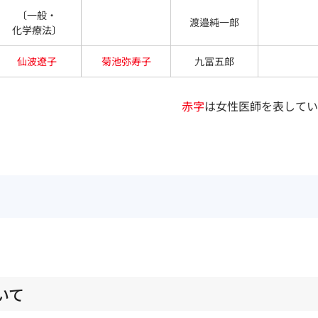
〔一般・
渡邉純一郎
化学療法〕
仙波遼子
菊池弥寿子
九冨五郎
赤字
は女性医師を表してい
いて