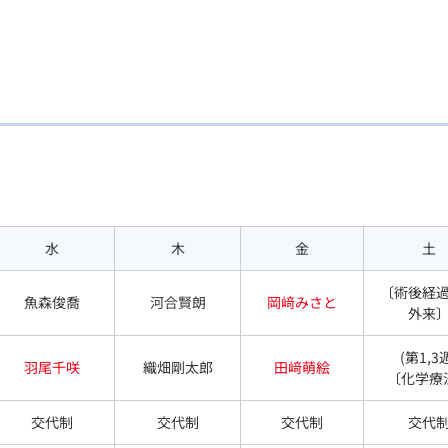
水
木
金
土
〔術後経
魚森俊喬
河合賢朗
岡﨑みさと
外来
(第1,3
羽尾千咲
織畑剛太郎
田﨑萌絵
〔化学療
交代制
交代制
交代制
交代