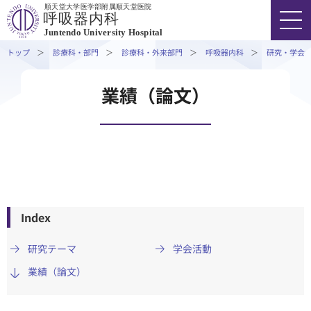
順天堂大学医学部附属順天堂医院
外来担当医表・休診情報
呼吸器内科
Juntendo University Hospital
専⾨外来・特殊外来
トップ
診療科・部門
診療科・外来部門
呼吸器内科
研究・学会
診療実績
医療関係者の⽅へ
FONT SIZE
COLOR
VOICE
業績（論文）
研究・学会活動
03-3813-3111
代表
外来受診の方
入院・ご面会の方
Index
研究テーマ
学会活動
診療科・部門
業績（論文）
医療関係者の方