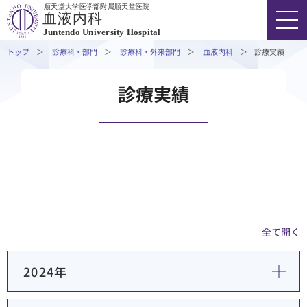
順天堂大学医学部附属順天堂医院
外来担当医表・休診情報
血液内科
Juntendo University Hospital
専門外来・特殊外来
トップ
診療科・部門
診療科・外来部門
血液内科
診療実績
診療実績
医療関係者の方へ
FONT SIZE
COLOR
VOICE
診療実績
研究・学会活動
03-3813-3111
代表
外来受診の方
入院・ご面会の方
全て開く
診療科・部門
2024年
医療関係者の方