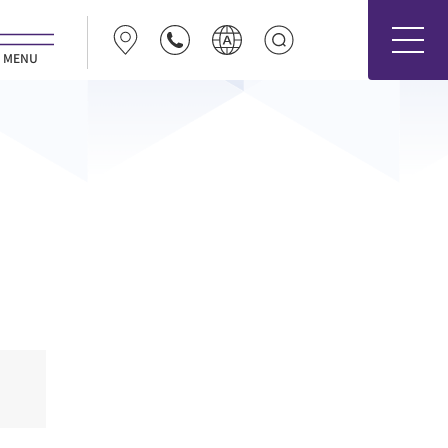
MENU
日本語
ENGLISH
Español
医療関係者の方
Deutsch
Français
医療関係者の方
Português
한국어
中文（简体字）
中文（繁體字）