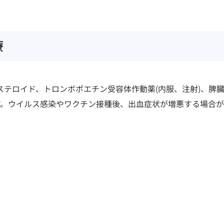
療
テロイド、トロンボポエチン受容体作動薬(内服、注射)、脾
す。ウイルス感染やワクチン接種後、出血症状が増悪する場合