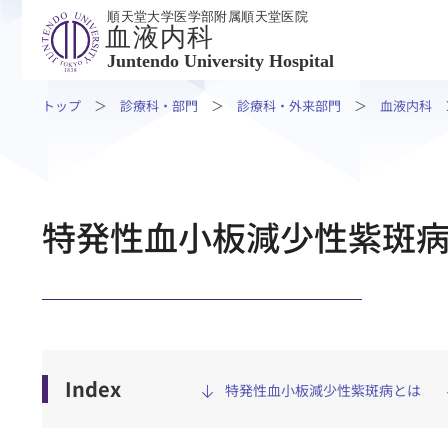
順天堂大学医学部附属順天堂医院
血液内科
Juntendo University Hospital
トップ
診療科・部門
診療科・外来部門
血液内科
外来受診の方
入院・
特発性血小板減少性紫斑
外来受診の方
入院・ご面
外来受診
入院・退院
専門外来・その他
入院生活に
ご相談・ご支援
ご面会の方
患者さんの権利とお願い
Index
特発性血小板減少性紫斑病とは