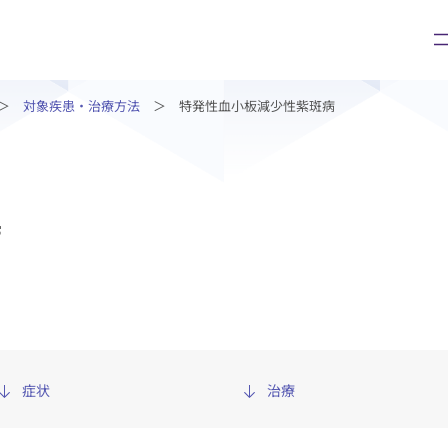
対象疾患・治療⽅法
特発性血小板減少性紫斑病
ご面会の方
診療科・部門
病
会の方
診療科・部門
手続き
症状から診療科を探す
ついて
病名から診療科を探す
診療科・外来部門
センター等
症状
治療
中央診療支援部門
診療支援部門