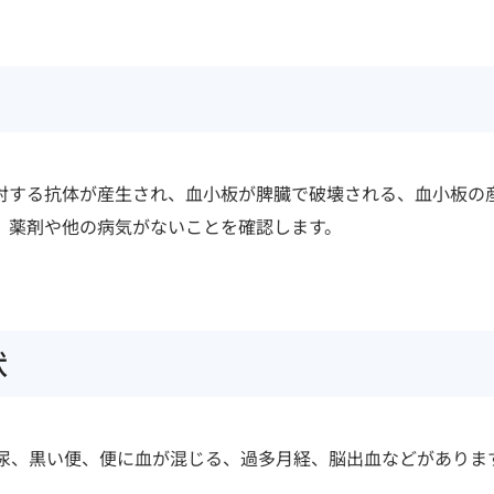
研修・入局
対する抗体が産生され、血小板が脾臓で破壊される、血小板の
、薬剤や他の病気がないことを確認します。
臨床研究・治験
（臨床研究・治験センター）
臨床研究・治験センター）
状
尿、黒い便、便に血が混じる、過多月経、脳出血などがありま