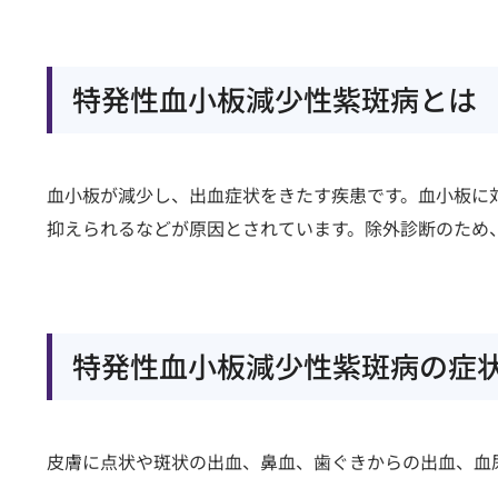
順天堂医院について
特発性血小板減少性紫斑病とは
順天堂医院について
基本情報
血小板が減少し、出血症状をきたす疾患です。血小板に
順天堂の取り組み
抑えられるなどが原因とされています。除外診断のため
社会とのかかわり
病院指標・実績
（
方針・規定
院内フロア案内・施設
特発性血小板減少性紫斑病の症
皮膚に点状や斑状の出血、鼻血、歯ぐきからの出血、血