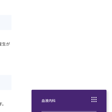
採用情報
産生が
血液内科
す。