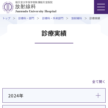
順天堂大学医学部附属順天堂医院
外来担当医表・休診情報
放射線科
Juntendo University Hospital
専⾨外来・特殊外来
トップ
診療科・部門
診療科・外来部門
放射線科
診療実績
診療実績
受診の方へ 放射線治療部門紹介動画
FONT SIZE
COLOR
VOICE
診療実績
医療関係者の⽅へ
03-3813-3111
代表
研究・学会活動
研修医・入局希望の方
外来受診の方
入院・ご面会の方
全て開く
診療科・部門
2024年
医療関係者の方