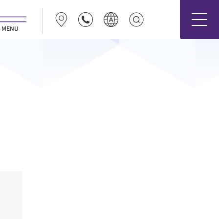
MENU
日本語
ENGLISH
Español
医療関係者の方
Deutsch
Français
医療関係者の方
Português
한국어
中文（简体字）
中文（繁體字）