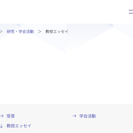
研究・学会活動
教授エッセイ
ご面会の方
診療科・部門
会の方
診療科・部門
手続き
症状から診療科を探す
ついて
病名から診療科を探す
診療科・外来部門
センター等
受賞
学会活動
中央診療支援部門
教授エッセイ
診療支援部門