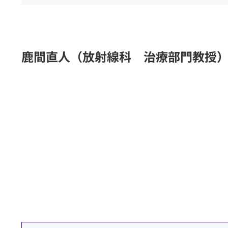
順天堂医院について
鹿間直人（放射線科 治療部門教授
順天堂医院について
基本情報
順天堂の取り組み
社会とのかかわり
病院指標・実績
（
方針・規定
院内フロア案内・施設