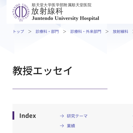
順天堂大学医学部附属順天堂医院
放射線科
Juntendo University Hospital
トップ
診療科・部門
診療科・外来部門
放射線科
外来受診の方
入院・
教授エッセイ
外来受診の方
入院・ご面
外来受診
入院・退院
専門外来・その他
入院生活に
ご相談・ご支援
ご面会の方
患者さんの権利とお願い
Index
研究テーマ
業績