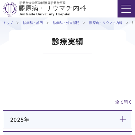
順天堂大学医学部附属順天堂医院
外来担当医表・休診情報
膠原病・リウマチ内科
Juntendo University Hospital
専⾨外来・特殊外来
トップ
診療科・部門
診療科・外来部門
膠原病・リウマチ内科
診
診療実績
医療関係者の⽅へ
FONT SIZE
COLOR
VOICE
診療実績
研究・学会活動
03-3813-3111
代表
研修・入局
採用情報
臨床研究・治験
全て開く
（臨床研究・治験センター）
2025年