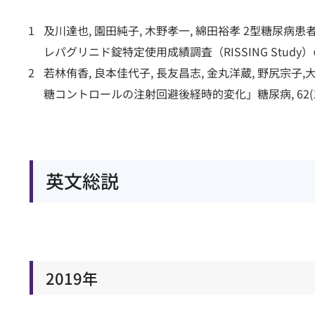
及川達也, 園田純子, 木野孝一, 綿田裕孝 2型糖
レパグリニド錠特定使用成績調査（RISSING Study）の最終報告― 
若林侑香, 良本佳代子, 長友昌志, 金丸洋蔵, 野尻
糖コントロールの注射回避後経時的変化」糖尿病, 62(10):65
英文総説
2019年