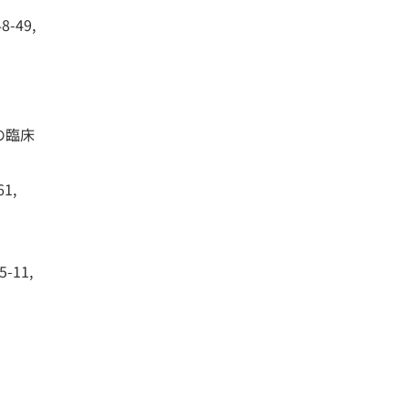
49,
eの臨床
1,
11,