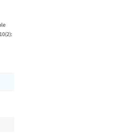
ple
10(2):