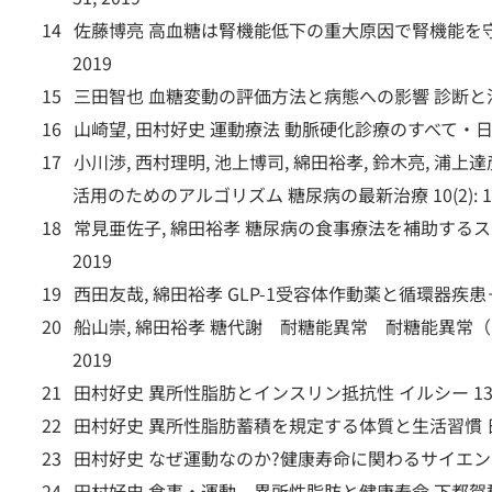
佐藤博亮 高血糖は腎機能低下の重大原因で腎機能を守るには
2019
三田智也 血糖変動の評価方法と病態への影響 診断と治療 107(
山崎望, 田村好史 運動療法 動脈硬化診療のすべて・日本医師会雑
小川渉, 西村理明, 池上博司, 綿田裕孝, 鈴木亮, 浦上達彦,
活用のためのアルゴリズム 糖尿病の最新治療 10(2): 102-
常見亜佐子, 綿田裕孝 糖尿病の食事療法を補助するスマート
2019
西田友哉, 綿田裕孝 GLP-1受容体作動薬と循環器疾患－その大
船山崇, 綿田裕孝 糖代謝 耐糖能異常 耐糖能異常（I
2019
田村好史 異所性脂肪とインスリン抵抗性 イルシー 138: 42
田村好史 異所性脂肪蓄積を規定する体質と生活習慣 日本体質医学
田村好史 なぜ運動なのか?健康寿命に関わるサイエンスとエビ
田村好史 食事・運動、異所性脂肪と健康寿命 下都賀郡市医師会